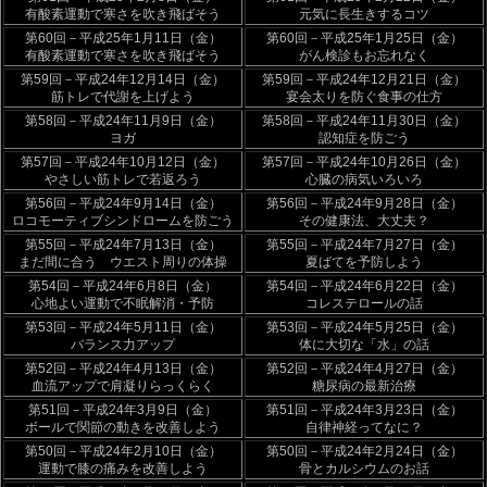
有酸素運動で寒さを吹き飛ばそう
元気に長生きするコツ
第60回－平成25年1月11日（金）
第60回－平成25年1月25日（金）
有酸素運動で寒さを吹き飛ばそう
がん検診もお忘れなく
第59回－平成24年12月14日（金）
第59回－平成24年12月21日（金）
筋トレで代謝を上げよう
宴会太りを防ぐ食事の仕方
第58回－平成24年11月9日（金）
第58回－平成24年11月30日（金）
ヨガ
認知症を防ごう
第57回－平成24年10月12日（金）
第57回－平成24年10月26日（金）
やさしい筋トレで若返ろう
心臓の病気いろいろ
第56回－平成24年9月14日（金）
第56回－平成24年9月28日（金）
ロコモーティブシンドロームを防ごう
その健康法、大丈夫？
第55回－平成24年7月13日（金）
第55回－平成24年7月27日（金）
まだ間に合う ウエスト周りの体操
夏ばてを予防しよう
第54回－平成24年6月8日（金）
第54回－平成24年6月22日（金）
心地よい運動で不眠解消・予防
コレステロールの話
第53回－平成24年5月11日（金）
第53回－平成24年5月25日（金）
バランス力アップ
体に大切な「水」の話
第52回－平成24年4月13日（金）
第52回－平成24年4月27日（金）
血流アップで肩凝りらっくらく
糖尿病の最新治療
第51回－平成24年3月9日（金）
第51回－平成24年3月23日（金）
ボールで関節の動きを改善しよう
自律神経ってなに？
第50回－平成24年2月10日（金）
第50回－平成24年2月24日（金）
運動で膝の痛みを改善しよう
骨とカルシウムのお話