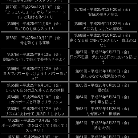
（今回から芝崎インストラクター）
第70回－平成25年12月13日（金）
第70回－平成25年12月20日（金）
「よっこいしょ！」から「スーイ・ス
腎臓の働きと病気
イ」と動ける体づくり
第69回－平成25年11月8日（金）
第69回－平成25年11月22日（金）
ヨガで心も体もスッキリ
冬に気をつけたい感染症
第68回－平成25年10月25日（金）
第68回－平成25年10月11日（金）
寒くなる前に知っておきたい 血圧のは
骨を強くする運動
なし
第67回－平成25年9月27日（金）
第67回－平成25年9月13日（金）
汗の不思議 気になる汗のにおいを防ご
関節をほぐして鍛えて長持ちさせよう
う
第66回－平成25年7月12日（金）
第66回－平成25年7月26日（金）
ヨガでパワーをつけよう！ パワーヨガ
楽しみながら元気脳を作る
入門
第65回－平成25年6月14日（金）
第65回－平成25年6月28日（金）
しっかり自分の足で歩くための体操
眼の話
第64回－平成25年5月10日（金）
第64回－平成25年5月24日（金）
ヨガのポーズと呼吸でリラックス
食中毒を防ごう
第63回－平成25年4月12日（金）
第63回－平成25年4月26日（金）
リズムにあわせて 脳活性！しましょ
なぜ怖い？ 糖尿病
第62回－平成25年3月8日（金）
第62回－平成25年3月22日（金）
ボール体操で 体をほぐして！鍛えて！
足を大切に
スッキリ！
第61回－平成25年2月8日（金）
第61回－平成25年2月22日（金）