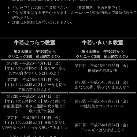
どなたでもお気軽にご参加下さい。
（参加無料、予約不要です）
予定が変更になる場合があります。ホームページや院内掲示で最新情報をご
確認下さい。
詳細はお気軽にお問い合わせ下さい。
牛若はつらつ教室
牛若いきいき教室
第２金曜日 午後2時から
第４金曜日 午後2時から
クリニック3階 多目的スタジオ
クリニック3階 多目的スタジオ
第74回－平成26年4月18日（金）
第74回－平成26年4月25日（金）
【すわリズム体操vol.3】春です！歩く
糖尿病の最新治療
ための身体づくりをはじめよう
第73回－平成26年3月14日（金）
第73回－平成26年3月28日（金）
【すわリズム体操vol.3】ボールを使っ
あなたの骨、弱っていませんか？
て体の芯を鍛えよう
第72回－平成26年2月14日（金）
【すわリズム体操vol.2】歌って動いて
第72回－平成26年2月28日（金）
有酸素運動－寒さと脂肪を吹き飛ばそ
中性脂肪とコレステロール
う！－ 歌：瀬戸の花嫁
第71回－平成26年1月10日（金）
【すわリズム体操vol.1】身体と対話し
第71回－平成26年1月24日（金）
ながらゆったりしっかり動いてみましょ
アレルギーはなぜ起こる？
う