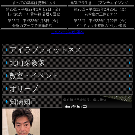
すべての基本は姿勢にあり
元気で長生き （アンチエイジング）
第26回－平成22年2月１2日（金）
第26回－平成22年2月26日（金）
転ばぬ先！！ 骨年齢 若返り運動
花粉症の正体とナゾ
第25回－平成22年1月8日（金）
第25回－平成22年1月22日（金）
骨盤力アップで腰痛退治！
ドキドキッ不整脈の正しい知識
このページの先頭へ
アイラブフィットネス
北山探険隊
教室・イベント
オリーブ
知病知己