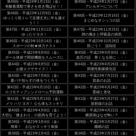
第49回－平成24年1月13日（金）
第49回－平成24年1月27日（金）
有酸素運動で寒さを吹き飛ばせ！！
アレルギーについて
第48回－平成23年12月9日（金）
第48回－平成23年12月16日（金）
ゆっくり筋トレで足腰丈夫に年を越そ
まじめなオシッコの話
う！！
第47回－平成23年11月11日（金）
第47回－平成23年11月25日（金）
ゆったりヨガ！
肺の働きと呼吸器の病気
第46回－平成23年10月14日（金）
第46回－平成23年10月28日（金）
スポーツの秋★体力テスト
防ごう！ 認知症
第45回－平成23年9月9日（金）
第45回－平成23年9月30日（金）
ボール体操で関節機能をスムーズに
血圧の話 寒くなる前に・・・
第44回－平成23年8月5日（金）
第44回－平成23年8月26日（金）
お腹エクササイズ！！
閉塞性動脈硬化症
第43回－平成23年7月8日（金）
第43回－平成23年7月22日（金）
夏バテ知らずの体をつくろう
貧血のお話
第42回－平成23年6月10日（金）
第42回－平成23年6月24日（金）
ロコモティブシンドローム予防運動
委縮と老化
第41回－平成23年5月13日（金）
第41回－平成23年5月27日（金）
メリ ハリ ヨガ！ 心も体もスッキリ
放射線のお話
第40回－平成23年4月8日（金）
第40回－平成23年4月22日（金）
大切な「膝まわり」の筋肉を育てよう！
糖尿病はなぜ怖い？
第39回－平成23年3月4日（金）
第39回－平成23年3月25日（金）
簡単！ おなかスッキリ体操
睡眠の話
第38回－平成23年2月4日（金）
第38回－平成23年2月15日（金）