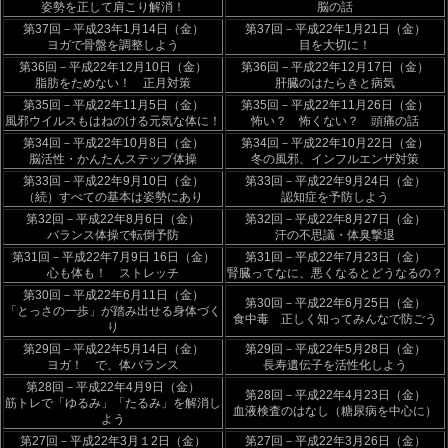
姿勢を正して肩こり解消！
脳の話
第37回－平成23年1月14日（金）
第37回－平成22年1月21日（金）
ヨガで骨盤を調整しよう
目を大切に！
第36回－平成22年12月10日（金）
第36回－平成22年12月17日（金）
脂肪をためない！ 正月対策
肝臓のはたらきと病気
第35回－平成22年11月5日（金）
第35回－平成22年11月26日（金）
風邪ウイルスもはねのける元気な体に！
怖い？ 怖くない？ 頭痛の話
第34回－平成22年10月8日（金）
第34回－平成22年10月22日（金）
脳活性・かんたんステップ体操
冬の風邪、インフルエンザ対策
第33回－平成22年9月10日（金）
第33回－平成22年9月24日（金）
（続）すべての基本は姿勢にあり
認知症を予防しよう
第32回－平成22年8月6日（金）
第32回－平成22年8月27日（金）
バランス体操で転倒予防
汗の不思議・体臭撃退
第31回－平成22年7月9日 16日（金）
第31回－平成22年7月23日（金）
心も体も！ ストレッチ
腎臓ってなに、悪くなるとどうなるの？
第30回－平成22年6月11日（金）
第30回－平成22年6月25日（金）
「とっさの一歩」が踏み出せる身体づく
食中毒 正しく知ってみんなで防ごう
り
第29回－平成22年5月14日（金）
第29回－平成22年5月28日（金）
ヨガ！ で、体バランス
長寿遺伝子を活性化しよう
第28回－平成22年4月9日（金）
第28回－平成22年4月23日（金）
筋トレで「ゆるみ」「たるみ」を解消し
血液検査のはなし（糖尿病を中心に）
よう
第27回－平成22年3月１2日（金）
第27回－平成22年3月26日（金）